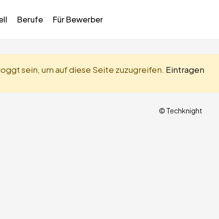
ll
Berufe
Für Bewerber
oggt sein, um auf diese Seite zuzugreifen.
Eintragen
© Techknight