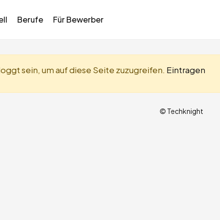
ll
Berufe
Für Bewerber
oggt sein, um auf diese Seite zuzugreifen.
Eintragen
© Techknight