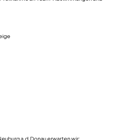
eige
n Neuburg a.d.Donau erwarten wir: