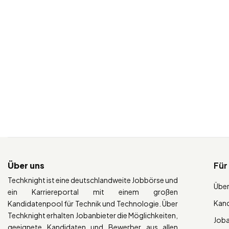
Über uns
Für
Techknight ist eine deutschlandweite Jobbörse und
Über
ein Karriereportal mit einem großen
Kan
Kandidatenpool für Technik und Technologie. Über
Techknight erhalten Jobanbieter die Möglichkeiten,
Job
geeignete Kandidaten und Bewerber aus allen