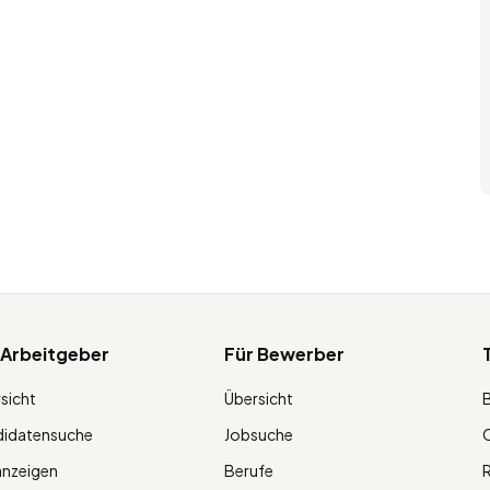
 Arbeitgeber
Für Bewerber
sicht
Übersicht
didatensuche
Jobsuche
O
anzeigen
Berufe
R