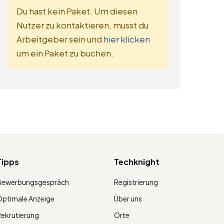
Du hast kein Paket. Um diesen
Nutzer zu kontaktieren, musst du
Arbeitgeber sein und
hier klicken
um ein Paket zu buchen.
Tipps
Techknight
Bewerbungsgespräch
Registrierung
ptimale Anzeige
Über uns
ekrutierung
Orte