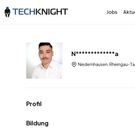
Jobs
Aktue
N*************a
Niedernhausen, Rheingau-Tau
Profil
Bildung