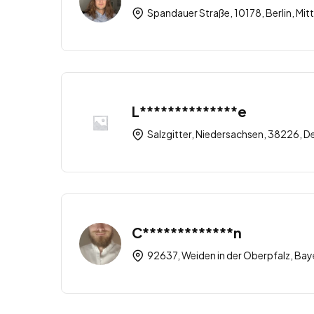
Spandauer Straße, 10178, Berlin, Mitt
L**************e
Salzgitter, Niedersachsen, 38226, D
C*************n
92637, Weiden in der Oberpfalz, Bay