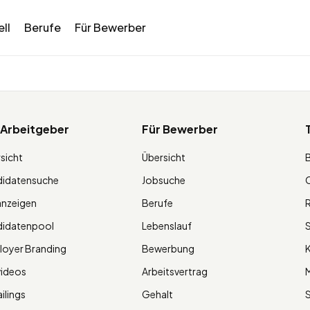
ll
Berufe
Für Bewerber
 Arbeitgeber
Für Bewerber
sicht
Übersicht
didatensuche
Jobsuche
O
anzeigen
Berufe
R
didatenpool
Lebenslauf
S
oyer Branding
Bewerbung
K
videos
Arbeitsvertrag
M
ilings
Gehalt