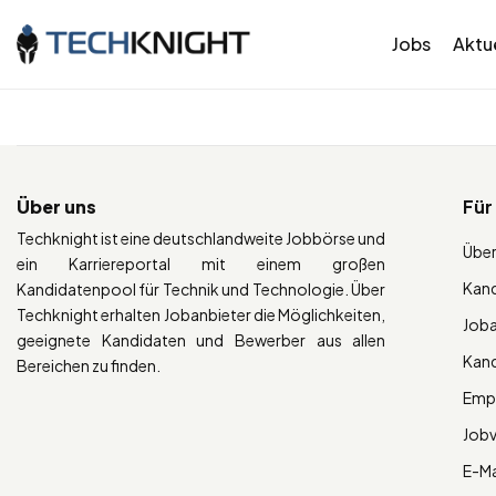
Jobs
Aktue
Über uns
Für
Techknight ist eine deutschlandweite Jobbörse und
Über
ein Karriereportal mit einem großen
Kan
Kandidatenpool für Technik und Technologie. Über
Techknight erhalten Jobanbieter die Möglichkeiten,
Job
geeignete Kandidaten und Bewerber aus allen
Kan
Bereichen zu finden.
Empl
Job
E-Ma