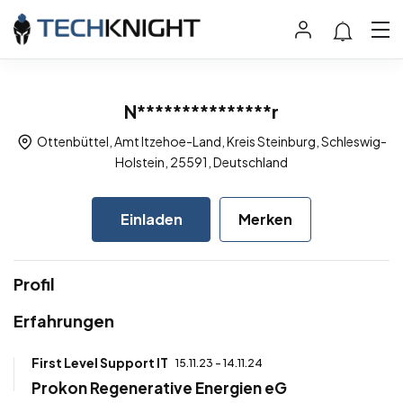
N***************r
Ottenbüttel, Amt Itzehoe-Land, Kreis Steinburg, Schleswig-
Holstein, 25591, Deutschland
Einladen
Merken
Profil
Erfahrungen
First Level Support IT
15.11.23 - 14.11.24
Prokon Regenerative Energien eG