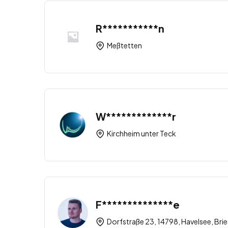
R***********n
Meßtetten
W*************r
Kirchheim unter Teck
F**************e
Dorfstraße 23, 14798, Havelsee, Bri