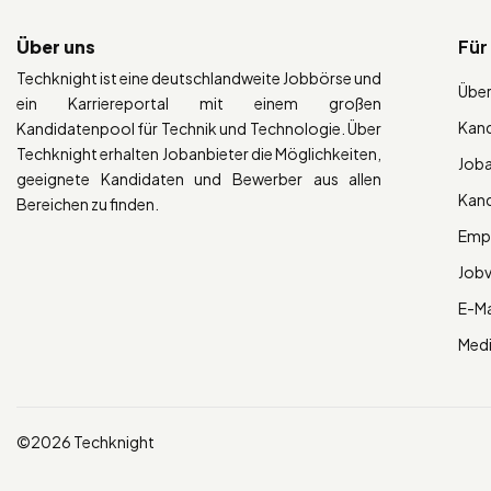
Über uns
Für
Techknight ist eine deutschlandweite Jobbörse und
Über
ein Karriereportal mit einem großen
Kan
Kandidatenpool für Technik und Technologie. Über
Techknight erhalten Jobanbieter die Möglichkeiten,
Job
geeignete Kandidaten und Bewerber aus allen
Kan
Bereichen zu finden.
Empl
Job
E-Ma
Med
©2026 Techknight