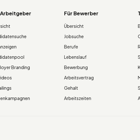
 Arbeitgeber
Für Bewerber
sicht
Übersicht
didatensuche
Jobsuche
O
anzeigen
Berufe
R
didatenpool
Lebenslauf
S
oyer Branding
Bewerbung
K
videos
Arbeitsvertrag
M
ilings
Gehalt
ienkampagnen
Arbeitszeiten
A