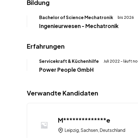
Bildung
Bachelor of Science Mechatronik
bis 2026
Ingenieurwesen - Mechatronik
Erfahrungen
Servicekraft & Küchenhilfe
Juli 2022 - läuft n
Power People GmbH
Verwandte Kandidaten
M**************e
Leipzig, Sachsen, Deutschland