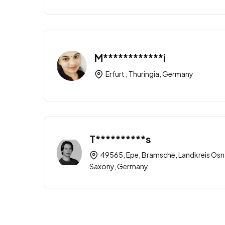
M************i
Erfurt , Thuringia, Germany
T**********s
49565, Epe, Bramsche, Landkreis Osn
Saxony, Germany