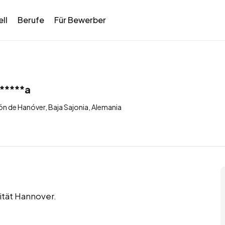
ll
Berufe
Für Bewerber
*****a
n de Hanóver, Baja Sajonia, Alemania
sität Hannover.