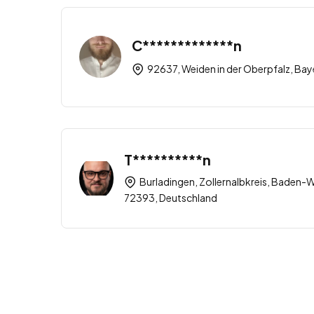
C*************n
92637, Weiden in der Oberpfalz, Bay
T**********n
Burladingen, Zollernalbkreis, Baden
72393, Deutschland