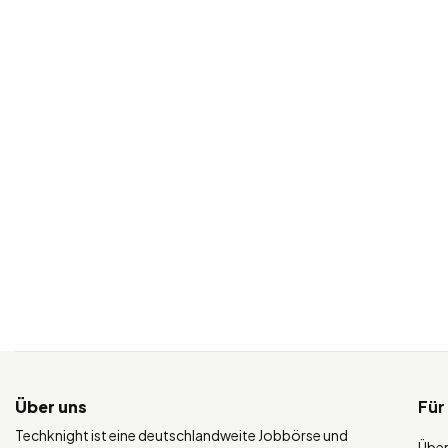
Über uns
Für
Techknight ist eine deutschlandweite Jobbörse und
Über