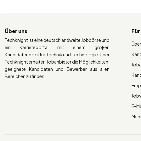
Über uns
Für
Techknight ist eine deutschlandweite Jobbörse und
Über
ein Karriereportal mit einem großen
Kan
Kandidatenpool für Technik und Technologie. Über
Techknight erhalten Jobanbieter die Möglichkeiten,
Job
geeignete Kandidaten und Bewerber aus allen
Kan
Bereichen zu finden.
Empl
Job
E-Ma
Med