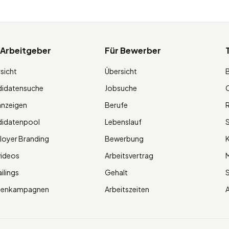
 Arbeitgeber
Für Bewerber
sicht
Übersicht
didatensuche
Jobsuche
O
anzeigen
Berufe
R
didatenpool
Lebenslauf
S
oyer Branding
Bewerbung
K
videos
Arbeitsvertrag
M
ilings
Gehalt
ienkampagnen
Arbeitszeiten
A