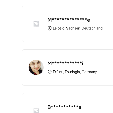
M**************e
Leipzig, Sachsen, Deutschland
M************i
Erfurt , Thuringia, Germany
B***********a