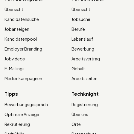
Übersicht
Übersicht
Kandidatensuche
Jobsuche
Jobanzeigen
Berufe
Kandidatenpool
Lebenslauf
Employer Branding
Bewerbung
Jobvideos
Arbeitsvertrag
E-Mailings
Gehalt
Medienkampagnen
Arbeitszeiten
Tipps
Techknight
Bewerbungsgespräch
Registrierung
Optimale Anzeige
Über uns
Rekrutierung
Orte
Soft Skills
Datenschutz