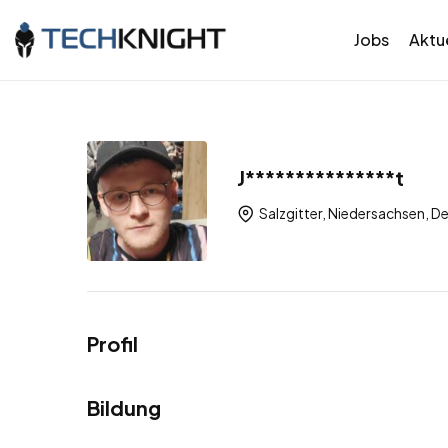
Jobs
Aktue
J***************t
Salzgitter, Niedersachsen, D
Profil
Bildung