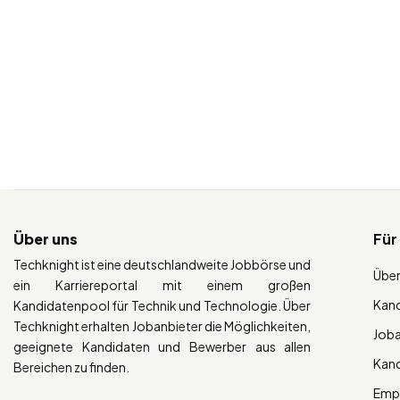
Über uns
Für
Techknight ist eine deutschlandweite Jobbörse und
Über
ein Karriereportal mit einem großen
Kan
Kandidatenpool für Technik und Technologie. Über
Techknight erhalten Jobanbieter die Möglichkeiten,
Job
geeignete Kandidaten und Bewerber aus allen
Kan
Bereichen zu finden.
Empl