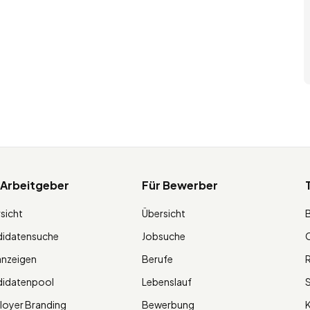
 Arbeitgeber
Für Bewerber
sicht
Übersicht
didatensuche
Jobsuche
O
anzeigen
Berufe
R
didatenpool
Lebenslauf
S
oyer Branding
Bewerbung
K