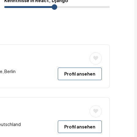
Kenntnisse In React, Django
e, Berlin
Profil ansehen
eutschland
Profil ansehen