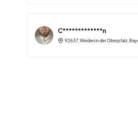
C*************n
92637, Weiden in der Oberpfalz, Bay