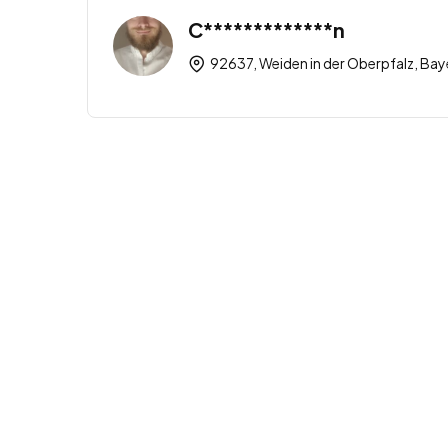
C*************n
92637, Weiden in der Oberpfalz, Bay