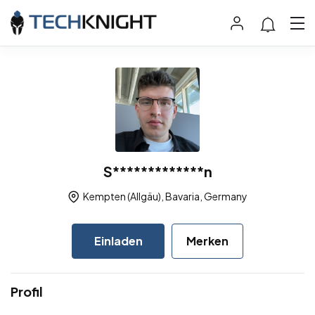
S*************n
Kempten (Allgäu), Bavaria, Germany
Einladen
Merken
Profil