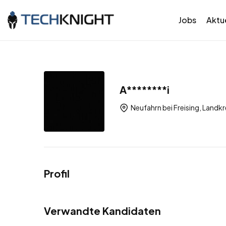
Jobs
Aktue
A********i
Neufahrn bei Freising, Landkr
Profil
Verwandte Kandidaten