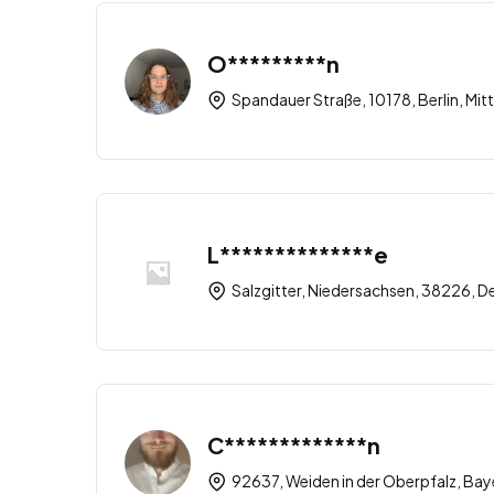
O*********n
Spandauer Straße, 10178, Berlin, Mitt
L**************e
Salzgitter, Niedersachsen, 38226, D
C*************n
92637, Weiden in der Oberpfalz, Bay