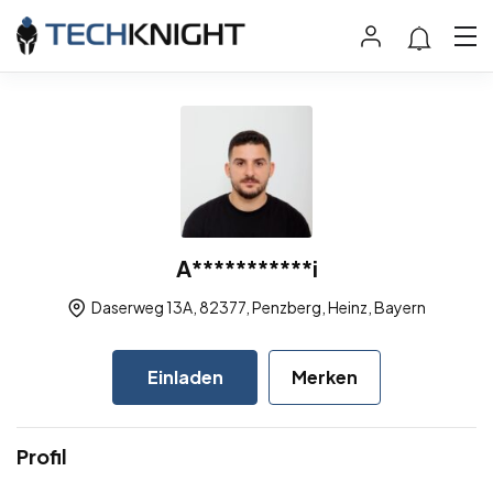
A***********i
Daserweg 13A, 82377, Penzberg, Heinz, Bayern
Einladen
Merken
Profil