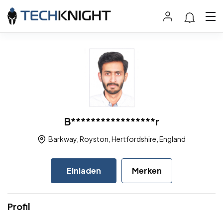
B*****************r
Barkway, Royston, Hertfordshire, England
Einladen
Merken
Profil