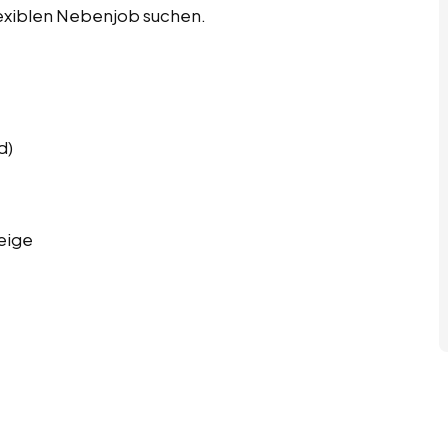
flexiblen Nebenjob suchen.
d)
eige