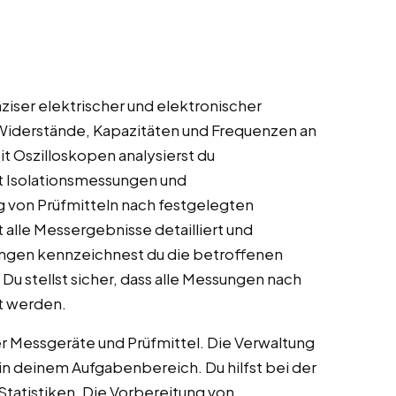
ziser elektrischer und elektronischer
iderstände, Kapazitäten und Frequenzen an
 Oszilloskopen analysierst du
st Isolationsmessungen und
g von Prüfmitteln nach festgelegten
alle Messergebnisse detailliert und
hungen kennzeichnest du die betroffenen
 Du stellst sicher, dass alle Messungen nach
t werden.
er Messgeräte und Prüfmittel. Die Verwaltung
t in deinem Aufgabenbereich. Du hilfst bei der
tatistiken. Die Vorbereitung von