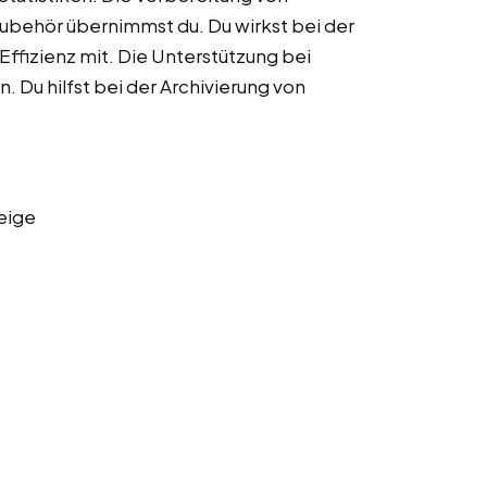
behör übernimmst du. Du wirkst bei der
ffizienz mit. Die Unterstützung bei
Du hilfst bei der Archivierung von
eige