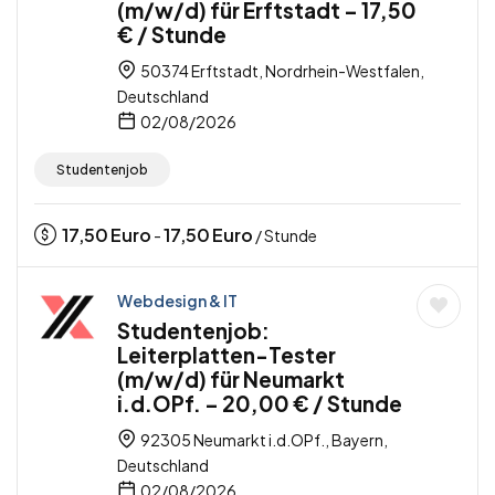
(m/w/d) für Erftstadt – 17,50
€ / Stunde
50374 Erftstadt, Nordrhein-Westfalen,
Deutschland
02/08/2026
Studentenjob
17,50
Euro
17,50
Euro
-
/ Stunde
Webdesign & IT
Studentenjob:
Leiterplatten-Tester
(m/w/d) für Neumarkt
i.d.OPf. – 20,00 € / Stunde
92305 Neumarkt i.d.OPf., Bayern,
Deutschland
02/08/2026