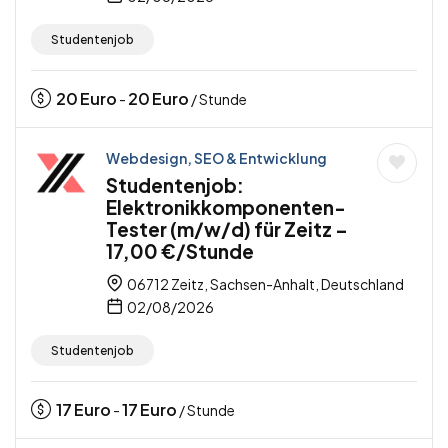
Studentenjob
20
Euro
20
Euro
-
/ Stunde
Webdesign, SEO & Entwicklung
Studentenjob:
Elektronikkomponenten-
Tester (m/w/d) für Zeitz –
17,00 €/Stunde
06712 Zeitz, Sachsen-Anhalt, Deutschland
02/08/2026
Studentenjob
17
Euro
17
Euro
-
/ Stunde