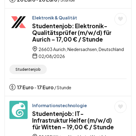
Elektronik & Qualität
Studentenjob: Elektronik-
Qualitätsprüfer (m/w/d) für
Aurich – 17,00 € / Stunde
26603 Aurich, Niedersachsen, Deutschland
02/08/2026
Studentenjob
17
Euro
17
Euro
-
/ Stunde
Informationstechnologie
Studentenjob: IT-
Infrastruktur Helfer (m/w/d)
für Witten – 19,00 € / Stunde