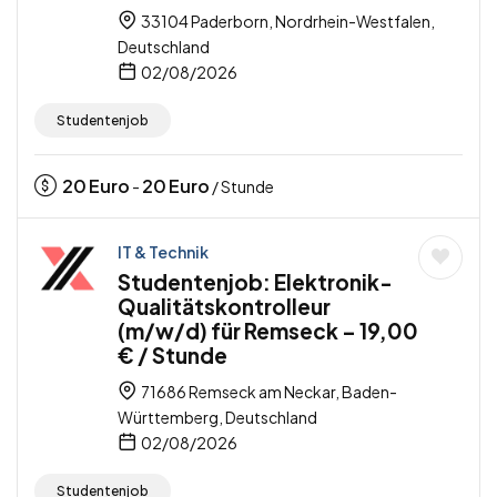
33104 Paderborn, Nordrhein-Westfalen,
Deutschland
02/08/2026
Studentenjob
20
Euro
20
Euro
-
/ Stunde
IT & Technik
Studentenjob: Elektronik-
Qualitätskontrolleur
(m/w/d) für Remseck – 19,00
€ / Stunde
71686 Remseck am Neckar, Baden-
Württemberg, Deutschland
02/08/2026
Studentenjob