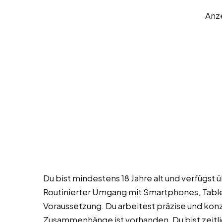
Anz
Du bist mindestens 18 Jahre alt und verfügst
Routinierter Umgang mit Smartphones, Table
Voraussetzung. Du arbeitest präzise und konz
Zusammenhänge ist vorhanden. Du bist zeitlic