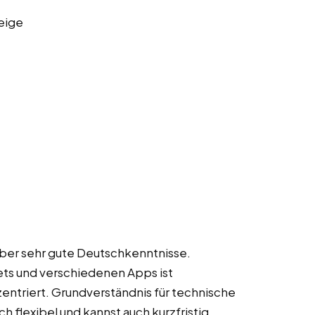
eige
 über sehr gute Deutschkenntnisse.
ts und verschiedenen Apps ist
entriert. Grundverständnis für technische
h flexibel und kannst auch kurzfristig