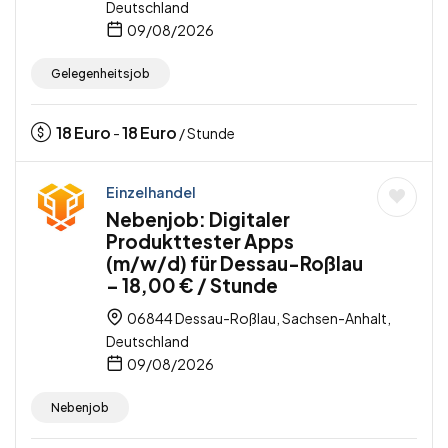
Deutschland
09/08/2026
Gelegenheitsjob
18
Euro
18
Euro
-
/ Stunde
Einzelhandel
Nebenjob: Digitaler
Produkttester Apps
(m/w/d) für Dessau-Roßlau
– 18,00 € / Stunde
06844 Dessau-Roßlau, Sachsen-Anhalt,
Deutschland
09/08/2026
Nebenjob