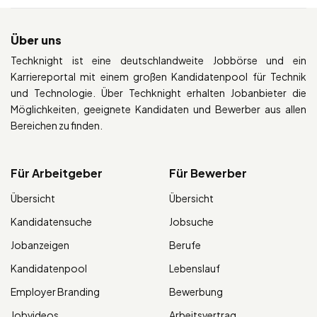
Über uns
Techknight ist eine deutschlandweite Jobbörse und ein
Karriereportal mit einem großen Kandidatenpool für Technik
und Technologie. Über Techknight erhalten Jobanbieter die
Möglichkeiten, geeignete Kandidaten und Bewerber aus allen
Bereichen zu finden.
Für Arbeitgeber
Für Bewerber
Übersicht
Übersicht
Kandidatensuche
Jobsuche
Jobanzeigen
Berufe
Kandidatenpool
Lebenslauf
Employer Branding
Bewerbung
Jobvideos
Arbeitsvertrag