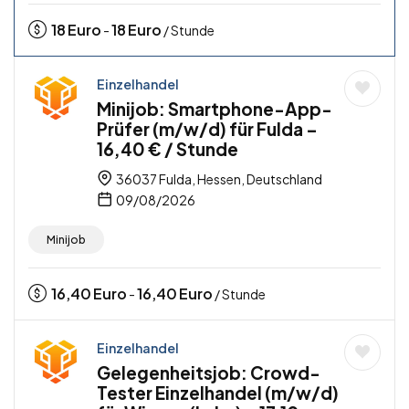
18
Euro
18
Euro
-
/ Stunde
Einzelhandel
Minijob: Smartphone-App-
Prüfer (m/w/d) für Fulda –
16,40 € / Stunde
36037 Fulda, Hessen, Deutschland
09/08/2026
Minijob
16,40
Euro
16,40
Euro
-
/ Stunde
Einzelhandel
Gelegenheitsjob: Crowd-
Tester Einzelhandel (m/w/d)