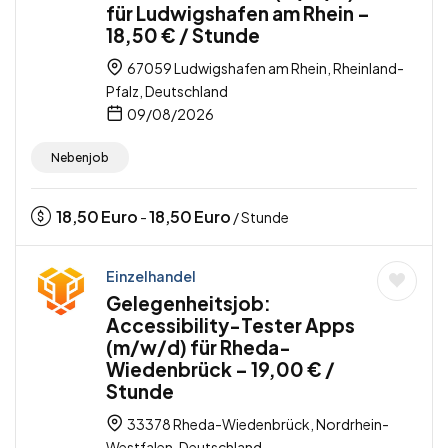
für Ludwigshafen am Rhein –
18,50 € / Stunde
67059 Ludwigshafen am Rhein, Rheinland-
Pfalz, Deutschland
09/08/2026
Nebenjob
18,50
Euro
18,50
Euro
-
/ Stunde
Einzelhandel
Gelegenheitsjob:
Accessibility-Tester Apps
(m/w/d) für Rheda-
Wiedenbrück – 19,00 € /
Stunde
33378 Rheda-Wiedenbrück, Nordrhein-
Westfalen, Deutschland