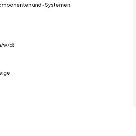
Komponenten und -Systemen.
m/w/d)
eige