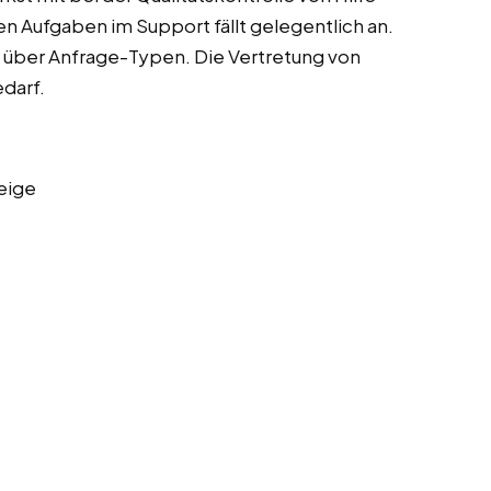
en Aufgaben im Support fällt gelegentlich an.
en über Anfrage-Typen. Die Vertretung von
darf.
eige