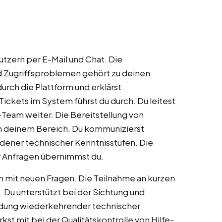
tzern per E-Mail und Chat. Die
d Zugriffsproblemen gehört zu deinen
urch die Plattform und erklärst
ickets im System führst du durch. Du leitest
eam weiter. Die Bereitstellung von
in deinem Bereich. Du kommunizierst
edener technischer Kenntnisstufen. Die
r Anfragen übernimmst du.
ten mit neuen Fragen. Die Teilnahme an kurzen
 Du unterstützt bei der Sichtung und
ldung wiederkehrender technischer
st mit bei der Qualitätskontrolle von Hilfe-