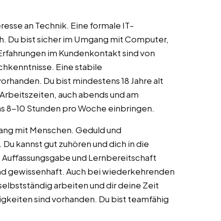
resse an Technik. Eine formale IT-
eich. Du bist sicher im Umgang mit Computer,
Erfahrungen im Kundenkontakt sind von
chkenntnisse. Eine stabile
orhanden. Du bist mindestens 18 Jahre alt
en Arbeitszeiten, auch abends und am
s 8-10 Stunden pro Woche einbringen.
gang mit Menschen. Geduld und
 Du kannst gut zuhören und dich in die
 Auffassungsgabe und Lernbereitschaft
 und gewissenhaft. Auch bei wiederkehrenden
elbstständig arbeiten und dir deine Zeit
gkeiten sind vorhanden. Du bist teamfähig