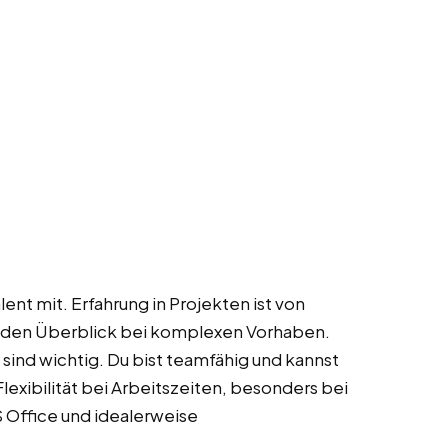
ent mit. Erfahrung in Projekten ist von
tst den Überblick bei komplexen Vorhaben.
ind wichtig. Du bist teamfähig und kannst
xibilität bei Arbeitszeiten, besonders bei
S Office und idealerweise