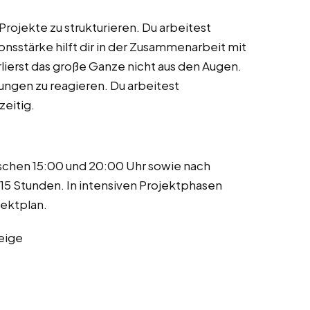
Projekte zu strukturieren. Du arbeitest
nsstärke hilft dir in der Zusammenarbeit mit
rlierst das große Ganze nicht aus den Augen.
erungen zu reagieren. Du arbeitest
zeitig.
schen 15:00 und 20:00 Uhr sowie nach
15 Stunden. In intensiven Projektphasen
jektplan.
eige