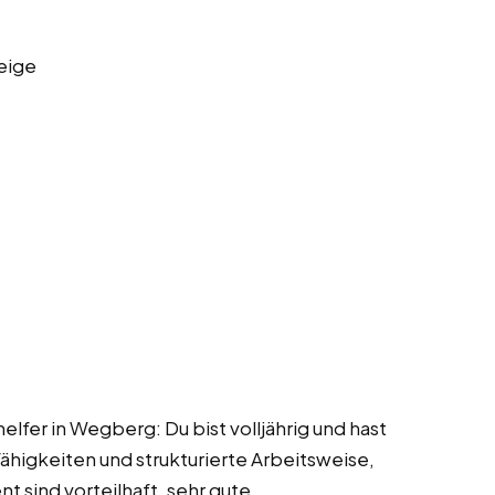
eige
elfer in Wegberg: Du bist volljährig und hast
Fähigkeiten und strukturierte Arbeitsweise,
 sind vorteilhaft, sehr gute