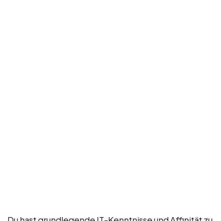
Du hast grundlegende IT-Kenntnisse und Affinität zu