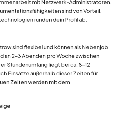
sammenarbeit mit Netzwerk-Administratoren.
umentationsfähigkeiten sind von Vorteil.
echnologien runden dein Profil ab.
strow sind flexibel und können als Nebenjob
ind an 2-3 Abenden pro Woche zwischen
r Stundenumfang liegt bei ca. 8-12
h Einsätze außerhalb dieser Zeiten für
nauen Zeiten werden mit dem
eige