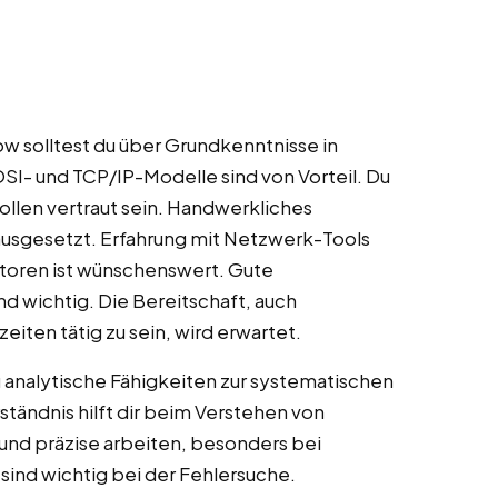
ow solltest du über Grundkenntnisse in
I- und TCP/IP-Modelle sind von Vorteil. Du
llen vertraut sein. Handwerkliches
ausgesetzt. Erfahrung mit Netzwerk-Tools
toren ist wünschenswert. Gute
d wichtig. Die Bereitschaft, auch
eiten tätig zu sein, wird erwartet.
 analytische Fähigkeiten zur systematischen
tändnis hilft dir beim Verstehen von
 und präzise arbeiten, besonders bei
ind wichtig bei der Fehlersuche.