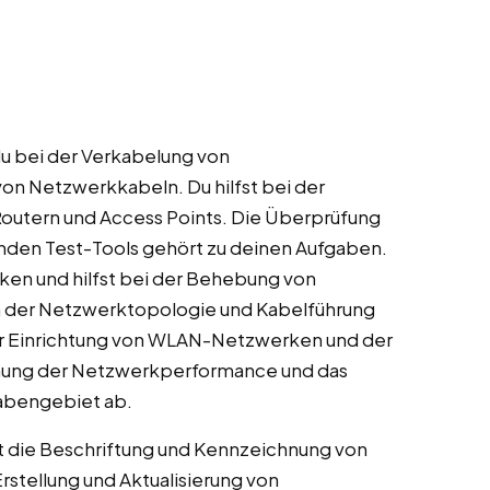
du bei der Verkabelung von
 Netzwerkkabeln. Du hilfst bei der
 Routern und Access Points. Die Überprüfung
den Test-Tools gehört zu deinen Aufgaben.
rken und hilfst bei der Behebung von
 der Netzwerktopologie und Kabelführung
i der Einrichtung von WLAN-Netzwerken und der
chung der Netzwerkperformance und das
gabengebiet ab.
 die Beschriftung und Kennzeichnung von
rstellung und Aktualisierung von