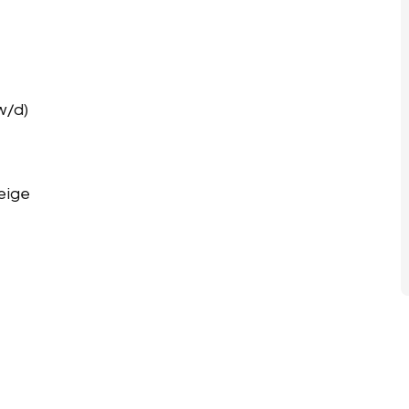
w/d)
eige