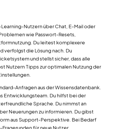
Learning-Nutzern über Chat, E-Mail oder
n Problemen wie Passwort-Resets,
tformnutzung. Du leitest komplexere
nd verfolgst die Lösung nach. Du
cketsystem und stellst sicher, dass alle
bst Nutzern Tipps zur optimalen Nutzung der
instellungen.
andard-Anfragen aus der Wissensdatenbank.
Entwicklungsteam. Du hilfst bei der
zerfreundliche Sprache. Du nimmst an
ber Neuerungen zu informieren. Du gibst
form aus Support-Perspektive. Bei Bedarf
e-Fragerunden für neue Nutzer.