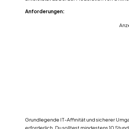
Anforderungen:
Anz
Grundlegende IT-Affinität und sicherer Umg
erforderlich. Du solltest mindestens 10 Stu