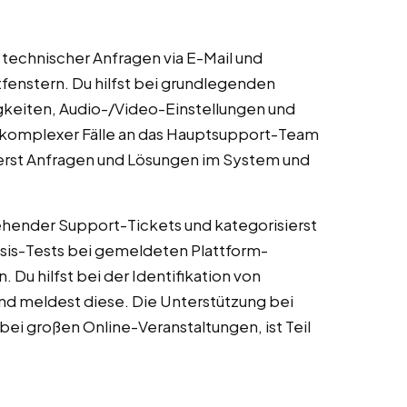
echnischer Anfragen via E-Mail und
fenstern. Du hilfst bei grundlegenden
keiten, Audio-/Video-Einstellungen und
 komplexer Fälle an das Hauptsupport-Team
erst Anfragen und Lösungen im System und
gehender Support-Tickets und kategorisierst
asis-Tests bei gemeldeten Plattform-
u hilfst bei der Identifikation von
 meldest diese. Die Unterstützung bei
i großen Online-Veranstaltungen, ist Teil