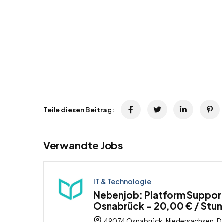
Teile diesen Beitrag:
Verwandte Jobs
IT & Technologie
Nebenjob: Platform Support
Osnabrück – 20,00 € / Stu
49074 Osnabrück, Niedersachsen, D