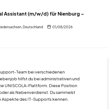
l Assistant (m/w/d) für Nienburg –
Niedersachsen, Deutschland
01/08/2026
IT-Support-Team bei verschiedenen
benjob hilfst du bei administrativen und
die UNISCOLA-Plattform. Diese Position
ch oder als Nebenverdienst. Du sammelst
ne Aspekte des IT-Supports kennen.