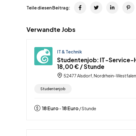
Teile diesen Beitrag:
Verwandte Jobs
IT & Technik
Studentenjob: IT-Service-H
18,00 € / Stunde
52477 Alsdorf, Nordrhein-Westfalen
Studentenjob
18
Euro
18
Euro
-
/ Stunde