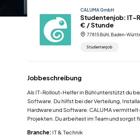
CALUMA GmbH
Studentenjob: IT-R
€ / Stunde
77815 Bühl, Baden-Württ
Studentenjob
Jobbeschreibung
Als IT-Rollout-Helfer in Bühl unterstützt du 
Software. Du hilfst bei der Verteilung, Insta
Hardware und Software. CALUMA vermittelt 
Projekten. Du arbeitest im Team und sorgst fü
Branche:
IT & Technik