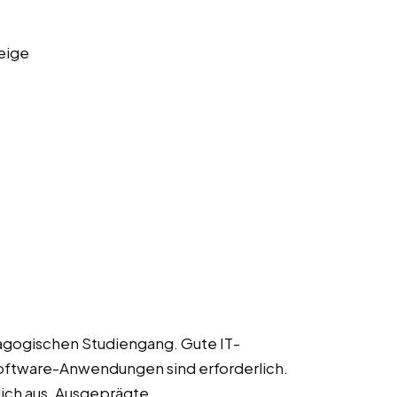
eige
dagogischen Studiengang. Gute IT-
oftware-Anwendungen sind erforderlich.
dich aus. Ausgeprägte