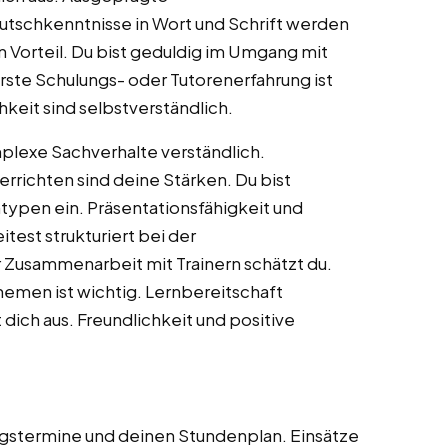
utschkenntnisse in Wort und Schrift werden
n Vorteil. Du bist geduldig im Umgang mit
ste Schulungs- oder Tutorenerfahrung ist
keit sind selbstverständlich.
plexe Sachverhalte verständlich.
richten sind deine Stärken. Du bist
typen ein. Präsentationsfähigkeit und
test strukturiert bei der
 Zusammenarbeit mit Trainern schätzt du.
themen ist wichtig. Lernbereitschaft
dich aus. Freundlichkeit und positive
ngstermine und deinen Stundenplan. Einsätze