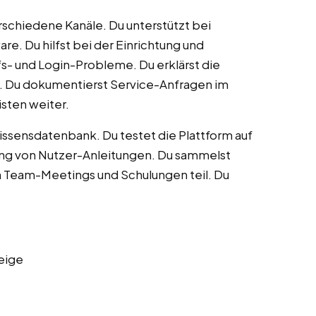
schiedene Kanäle. Du unterstützt bei
e. Du hilfst bei der Einrichtung und
fs- und Login-Probleme. Du erklärst die
h. Du dokumentierst Service-Anfragen im
isten weiter.
sensdatenbank. Du testet die Plattform auf
llung von Nutzer-Anleitungen. Du sammelst
n Team-Meetings und Schulungen teil. Du
eige