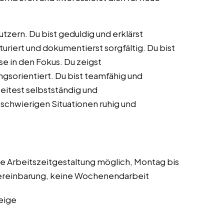
tzern. Du bist geduldig und erklärst
turiert und dokumentierst sorgfältig. Du bist
se in den Fokus. Du zeigst
sorientiert. Du bist teamfähig und
eitest selbstständig und
schwierigen Situationen ruhig und
le Arbeitszeitgestaltung möglich, Montag bis
Vereinbarung, keine Wochenendarbeit
eige