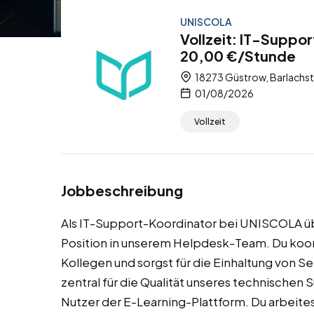
UNISCOLA
Vollzeit: IT-Suppo
20,00 €/Stunde
18273 Güstrow, Barlachs
01/08/2026
Vollzeit
Jobbeschreibung
Als IT-Support-Koordinator bei UNISCOLA ü
Position in unserem Helpdesk-Team. Du koor
Kollegen und sorgst für die Einhaltung von S
zentral für die Qualität unseres technischen
Nutzer der E-Learning-Plattform. Du arbeite