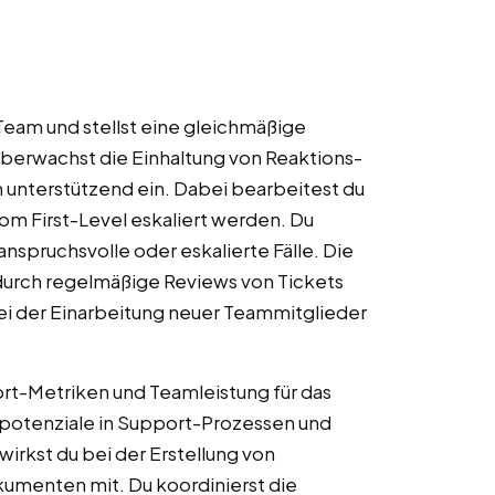
eam und stellst eine gleichmäßige
überwachst die Einhaltung von Reaktions-
 unterstützend ein. Dabei bearbeitest du
m First-Level eskaliert werden. Du
nspruchsvolle oder eskalierte Fälle. Die
durch regelmäßige Reviews von Tickets
ei der Einarbeitung neuer Teammitglieder
rt-Metriken und Teamleistung für das
potenziale in Support-Prozessen und
rkst du bei der Erstellung von
umenten mit. Du koordinierst die