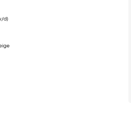
w/d)
eige