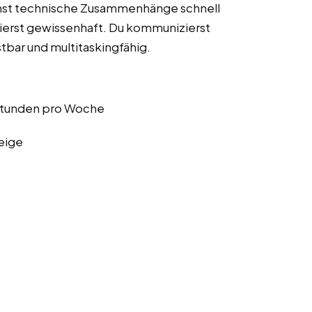
nst technische Zusammenhänge schnell
ierst gewissenhaft. Du kommunizierst
stbar und multitaskingfähig.
 Stunden pro Woche
eige