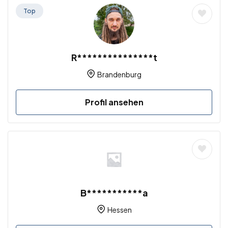
Top
R***************t
Brandenburg
Profil ansehen
B***********a
Hessen