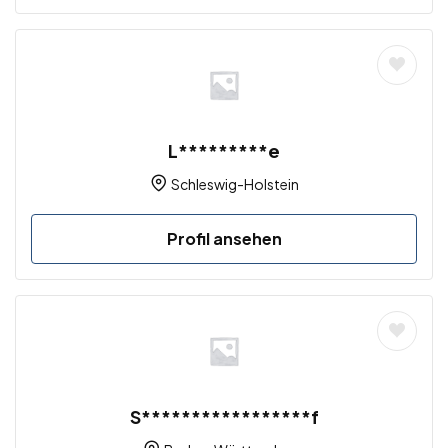
L*********e
Schleswig-Holstein
Profil ansehen
S*****************f