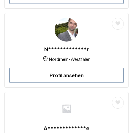
N*************r
Nordrhein-Westfalen
Profil ansehen
A*************e