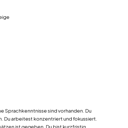
eige
che Sprachkenntnisse sind vorhanden. Du
 Du arbeitest konzentriert und fokussiert.
ätzen ist gegeben. Du bist kurzfristig