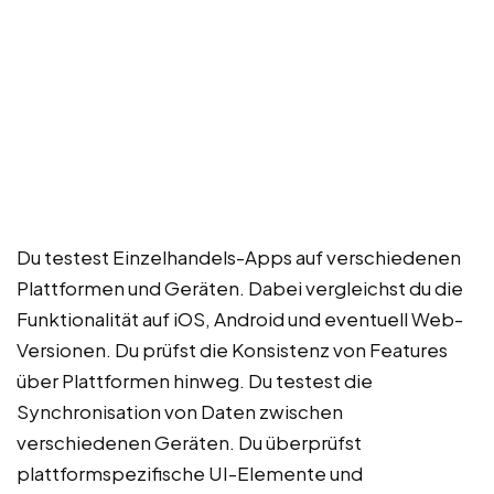
Du testest Einzelhandels-Apps auf verschiedenen
Plattformen und Geräten. Dabei vergleichst du die
Funktionalität auf iOS, Android und eventuell Web-
Versionen. Du prüfst die Konsistenz von Features
über Plattformen hinweg. Du testest die
Synchronisation von Daten zwischen
verschiedenen Geräten. Du überprüfst
plattformspezifische UI-Elemente und