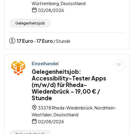
Württemberg, Deutschland
02/08/2026
Gelegenheitsjob
17
Euro
17
Euro
-
/ Stunde
Einzelhandel
Gelegenheitsjob:
Accessibility-Tester Apps
(m/w/d) für Rheda-
Wiedenbrück – 19,00 € /
Stunde
33378 Rheda-Wiedenbrück, Nordrhein-
Westfalen, Deutschland
02/08/2026