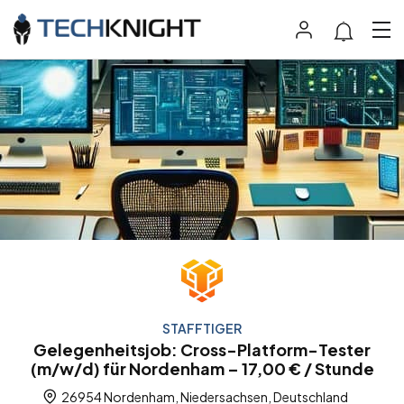
STAFFTIGER
Gelegenheitsjob: Cross-Platform-Tester
(m/w/d) für Nordenham – 17,00 € / Stunde
26954 Nordenham, Niedersachsen, Deutschland