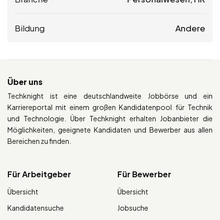
Bildung
Andere
Über uns
Techknight ist eine deutschlandweite Jobbörse und ein
Karriereportal mit einem großen Kandidatenpool für Technik
und Technologie. Über Techknight erhalten Jobanbieter die
Möglichkeiten, geeignete Kandidaten und Bewerber aus allen
Bereichen zu finden.
Für Arbeitgeber
Für Bewerber
Übersicht
Übersicht
Kandidatensuche
Jobsuche