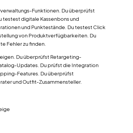
rverwaltungs-Funktionen. Du überprüfst
 testest digitale Kassenbons und
ationen und Punktestände. Du testest Click
stellung von Produktverfügbarkeiten. Du
te Fehler zu finden.
igen. Du überprüfst Retargeting-
talog-Updates. Du prüfst die Integration
opping-Features. Du überprüfst
rater und Outfit-Zusammensteller.
eige