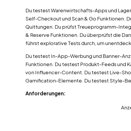
Du testest Warenwirtschafts-Apps und Lage
Self-Checkout und Scan & Go Funktionen. Du
Quittungen. Du prüfst Treueprogramm-Integr
& Reserve Funktionen. Du überprüfst die Dar
führst explorative Tests durch, um unentdeck
Du testest In-App-Werbung und Banner-Anze
Funktionen. Du testest Produkt-Feeds und Ka
von Influencer-Content. Du testest Live-Sh
Gamification-Elemente. Du testest Style-Be
Anforderungen:
Anz