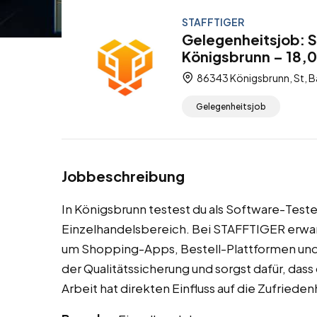
STAFFTIGER
Gelegenheitsjob: 
Königsbrunn – 18,0
86343 Königsbrunn, St, B
Gelegenheitsjob
Jobbeschreibung
In Königsbrunn testest du als Software-Test
Einzelhandelsbereich. Bei STAFFTIGER erwa
um Shopping-Apps, Bestell-Plattformen und 
der Qualitätssicherung und sorgst dafür, dass 
Arbeit hat direkten Einfluss auf die Zufriede