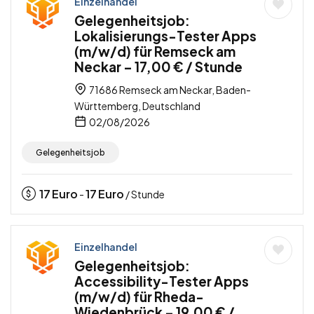
Einzelhandel
Gelegenheitsjob:
Lokalisierungs-Tester Apps
(m/w/d) für Remseck am
Neckar – 17,00 € / Stunde
71686 Remseck am Neckar, Baden-
Württemberg, Deutschland
02/08/2026
Gelegenheitsjob
17
Euro
17
Euro
-
/ Stunde
Einzelhandel
Gelegenheitsjob:
Accessibility-Tester Apps
(m/w/d) für Rheda-
Wiedenbrück – 19,00 € /