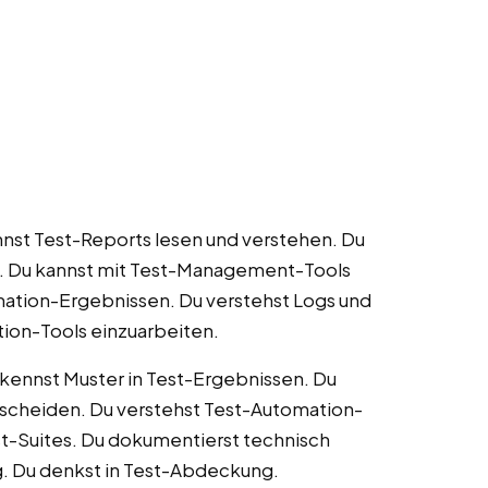
nnst Test-Reports lesen und verstehen. Du
s. Du kannst mit Test-Management-Tools
mation-Ergebnissen. Du verstehst Logs und
tion-Tools einzuarbeiten.
rkennst Muster in Test-Ergebnissen. Du
rscheiden. Du verstehst Test-Automation-
st-Suites. Du dokumentierst technisch
ng. Du denkst in Test-Abdeckung.