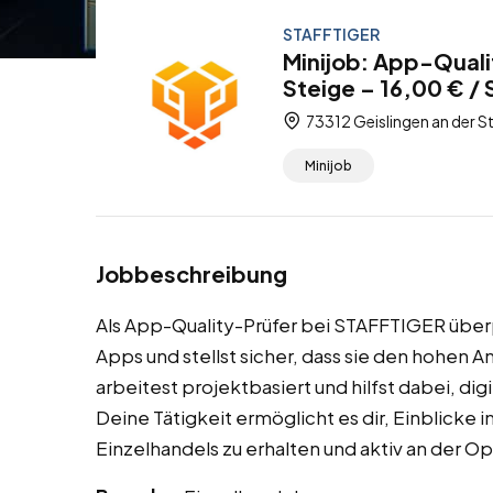
STAFFTIGER
Minijob: App-Quali
Steige – 16,00 € /
73312 Geislingen an der 
Minijob
Jobbeschreibung
Als App-Quality-Prüfer bei STAFFTIGER überp
Apps und stellst sicher, dass sie den hohen
arbeitest projektbasiert und hilfst dabei, di
Deine Tätigkeit ermöglicht es dir, Einblicke i
Einzelhandels zu erhalten und aktiv an der O