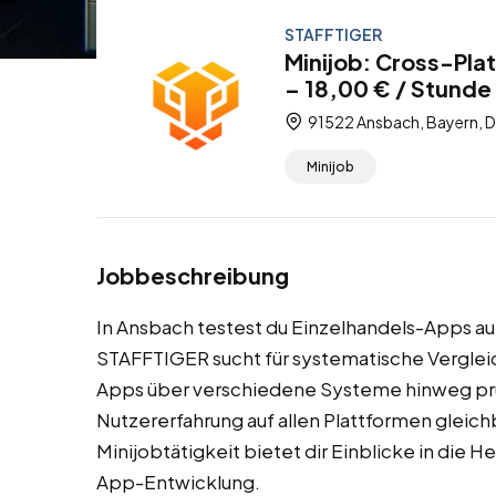
STAFFTIGER
Minijob: Cross-Pla
– 18,00 € / Stunde
91522 Ansbach, Bayern, 
Minijob
Jobbeschreibung
In Ansbach testest du Einzelhandels-Apps a
STAFFTIGER sucht für systematische Verglei
Apps über verschiedene Systeme hinweg prüft.
Nutzererfahrung auf allen Plattformen gleich
Minijobtätigkeit bietet dir Einblicke in die
App-Entwicklung.