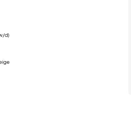
w/d)
eige