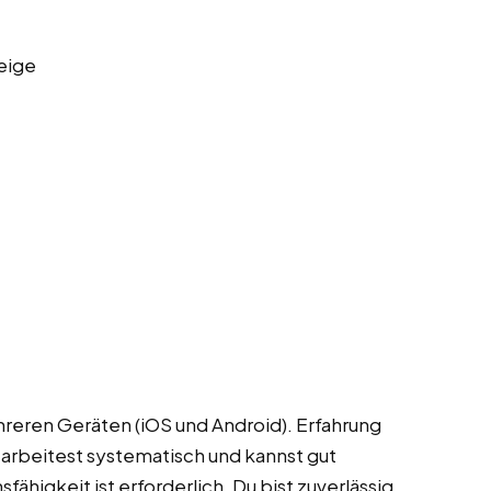
eige
reren Geräten (iOS und Android). Erfahrung
 arbeitest systematisch und kannst gut
ähigkeit ist erforderlich. Du bist zuverlässig