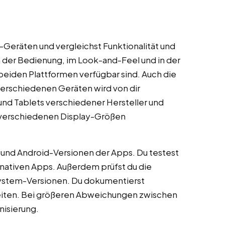
d-Geräten und vergleichst Funktionalität und
n der Bedienung, im Look-and-Feel und in der
 beiden Plattformen verfügbar sind. Auch die
erschiedenen Geräten wird von dir
nd Tablets verschiedener Hersteller und
f verschiedenen Display-Größen
- und Android-Versionen der Apps. Du testest
nativen Apps. Außerdem prüfst du die
system-Versionen. Du dokumentierst
eiten. Bei größeren Abweichungen zwischen
nisierung.