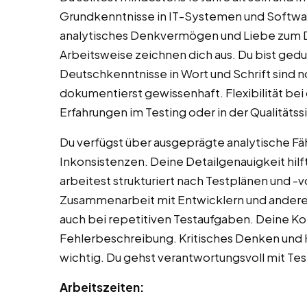
Grundkenntnisse in IT-Systemen und Software
analytisches Denkvermögen und Liebe zum Det
Arbeitsweise zeichnen dich aus. Du bist ged
Deutschkenntnisse in Wort und Schrift sind n
dokumentierst gewissenhaft. Flexibilität bei 
Erfahrungen im Testing oder in der Qualitätss
Du verfügst über ausgeprägte analytische Fä
Inkonsistenzen. Deine Detailgenauigkeit hilf
arbeitest strukturiert nach Testplänen und -v
Zusammenarbeit mit Entwicklern und anderen
auch bei repetitiven Testaufgaben. Deine Ko
Fehlerbeschreibung. Kritisches Denken und H
wichtig. Du gehst verantwortungsvoll mit Te
Arbeitszeiten: