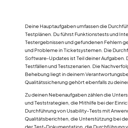
Deine Hauptaufgaben umfassen die Durchfüh
Testplänen. Du führst Funktionstests und In
Testergebnissen und gefundenen Fehlern geh
und Probleme in Ticketsystemen. Die Durchf
Software-Updates ist Teil deiner Aufgaben. D
Testfällen und Testszenarien. Die Nachverfo
Behebung liegt in deinem Verantwortungsber
Qualitätssicherung gehört ebenfalls zu dein
Zu deinen Nebenaufgaben zählen die Unterst
und Teststrategien, die Mithilfe bei der Ein
Durchführung von Usability-Tests mit Anwend
Qualitätsberichten, die Unterstützung bei de
der Test-Dokumentation, die Durchführung v