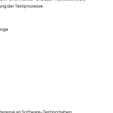
rung der Testprozesse.
eige
 Interesse an Software-Testing haben.