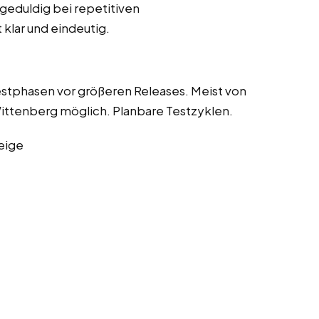
geduldig bei repetitiven
klar und eindeutig.
Testphasen vor größeren Releases. Meist von
Wittenberg möglich. Planbare Testzyklen.
eige