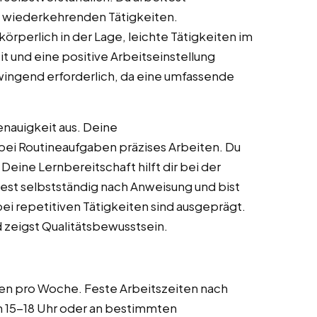
, wiederkehrenden Tätigkeiten.
körperlich in der Lage, leichte Tätigkeiten im
t und eine positive Arbeitseinstellung
wingend erforderlich, da eine umfassende
enauigkeit aus. Deine
 bei Routineaufgaben präzises Arbeiten. Du
eine Lernbereitschaft hilft dir bei der
test selbstständig nach Anweisung und bist
ei repetitiven Tätigkeiten sind ausgeprägt.
d zeigst Qualitätsbewusstsein.
den pro Woche. Feste Arbeitszeiten nach
 15-18 Uhr oder an bestimmten