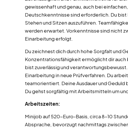
gewissenhaft und genau, auch bei einfachen
Deutschkenntnisse sind erforderlich. Du bist 
Stehen und Sitzen auszuführen. Teamfähigkei
werden erwartet. Vorkenntnisse sind nicht z
Einarbeitung erfolgt.
Du zeichnest dich durch hohe Sorgfalt und G
Konzentrationsfähigkeit ermöglicht dir auch
bist zuverlässig und verantwortungsbewusst. D
Einarbeitung in neue Prüfverfahren. Du arbei
teamorientiert. Deine Ausdauer und Geduld b
Du gehst sorgfältig mit Arbeitsmitteln um un
Arbeitszeiten:
Minijob auf 520-Euro-Basis, circa 8-10 Stun
Absprache, bevorzugt nachmittags zwischen