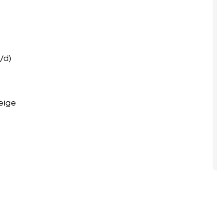
/d)
eige