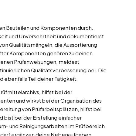
chen Bauteilen und Komponenten durch,
keit und Unversehrtheit und dokumentierst
 von Qualitätsmängeln, die Aussortierung
üfter Komponenten gehören zu deinen
benen Prüfanweisungen, meldest
nuierlichen Qualitätsverbesserung bei. Die
 ebenfalls Teil deiner Tätigkeit.
üfmittelarchivs, hilfst bei der
ten und wirkst bei der Organisation des
ereitung von Prüfarbeitsplätzen, hilfst bei
bist bei der Erstellung einfacher
fräum- und Reinigungsarbeiten im Prüfbereich
Bedarf ergänzen deine Nebenaufgaben.