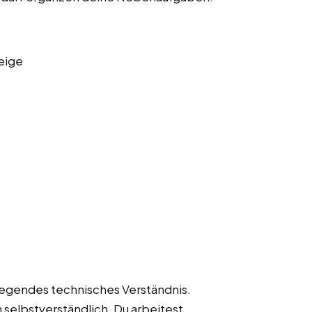
eige
ndlegendes technisches Verständnis.
h selbstverständlich. Du arbeitest