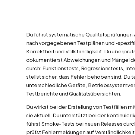
Du führst systematische Qualitätsprüfungen 
nach vorgegebenen Testplänen und -spezifika
Korrektheit und Vollständigkeit. Du überprüfs
dokumentierst Abweichungen und Mängel deta
durch: Funktionstests, Regressionstests, Inte
stellst sicher, dass Fehler behoben sind. Du
unterschiedliche Geräte, Betriebssystemve
Testberichte und Qualitätsübersichten.
Du wirkst bei der Erstellung von Testfällen m
sie aktuell. Du unterstützt bei der kontinui
führst Smoke-Tests bei neuen Releases durch.
prüfst Fehlermeldungen auf Verständlichkei