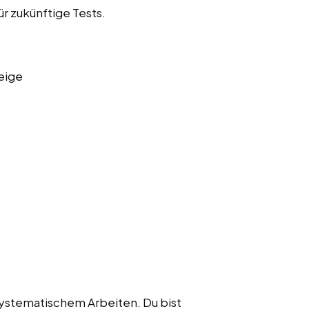
r zukünftige Tests.
eige
 systematischem Arbeiten. Du bist