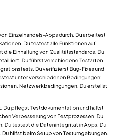
von Einzelhandels-Apps durch. Du arbeitest
tionen. Du testest alle Funktionen auf
t die Einhaltung von Qualitätsstandards. Du
illiert. Du führst verschiedene Testarten
grationstests. Du verifizierst Bug-Fixes und
 testest unter verschiedenen Bedingungen:
rsionen, Netzwerkbedingungen. Du erstellst
it. Du pflegst Testdokumentation und hältst
erlichen Verbesserung von Testprozessen. Du
 Du testest die Datenintegrität in Apps. Du
t. Du hilfst beim Setup von Testumgebungen.